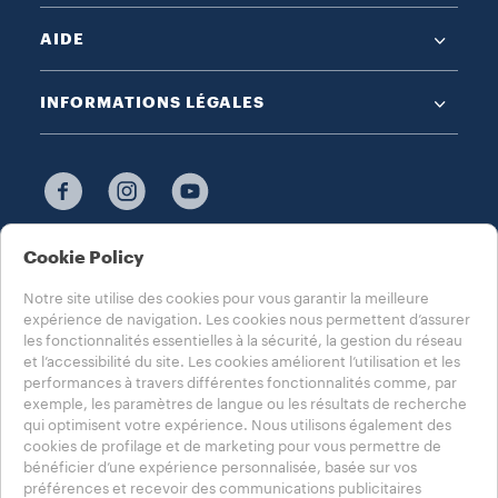
AIDE
INFORMATIONS LÉGALES
Cookie Policy
CHOISISSEZ VOTRE PAYS
FRANCE
Notre site utilise des cookies pour vous garantir la meilleure
expérience de navigation. Les cookies nous permettent d’assurer
les fonctionnalités essentielles à la sécurité, la gestion du réseau
et l’accessibilité du site. Les cookies améliorent l’utilisation et les
performances à travers différentes fonctionnalités comme, par
exemple, les paramètres de langue ou les résultats de recherche
Réglements jeu concours lavazza
Vie privée
qui optimisent votre expérience. Nous utilisons également des
Politique en matière de cookies
Mentions légales
cookies de profilage et de marketing pour vous permettre de
Réglage des cookies
Whistleblowing
bénéficier d’une expérience personnalisée, basée sur vos
Déclaration d’accessibilité
préférences et recevoir des communications publicitaires