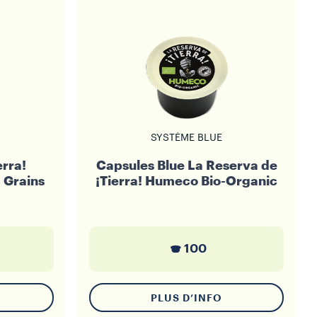
SYSTÈME BLUE
erra!
Capsules Blue La Reserva de
 Grains
¡Tierra! Humeco Bio-Organic
100
PLUS D’INFO