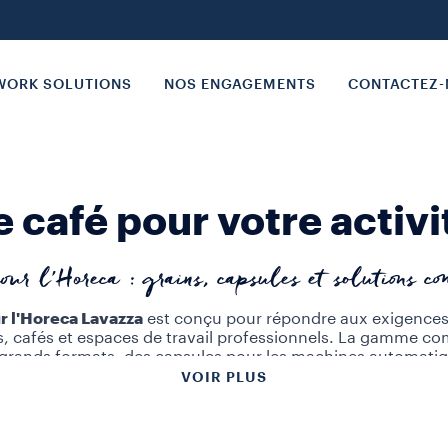
ORK SOLUTIONS
NOS ENGAGEMENTS
CONTACTEZ
e café pour votre activi
our l'Horeca : grains, capsules et solutions co
r l'Horeca Lavazza
est conçu pour répondre aux exigences 
s, cafés et espaces de travail professionnels. La gamme c
 grands formats, des capsules pour les machines automatiq
combinées qui couvrent l'ensemble des besoins d'un établi
VOIR PLUS
a cuisine. Nos
solutions café pour professionnels
s'articule
 formats. Les
grains de café
en paquets d'un kilo ou plus so
achines automatiques avec broyeur, utilisées dans les bars 