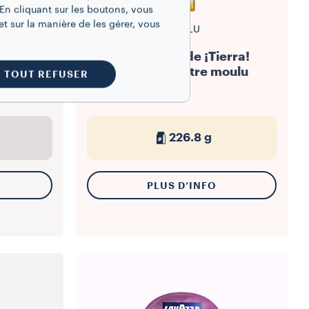
En cliquant sur les boutons, vous
t sur la manière de les gérer, vous
MOULU
 Brasile
La Reserva de ¡Tierra!
ains
Colombia filtre moulu
TOUT REFUSER
226.8 g
PLUS D’INFO