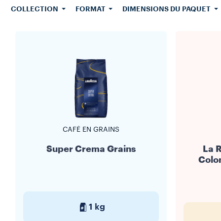
restauran
COLLECTION
FORMAT
DIMENSIONS DU PAQUET
environne
simplicit
établissem
est assort
formation du
de mainte
Horeca so
profil aro
gamme 
CAFÉ EN GRAINS
Super Crema Grains
La R
Colo
1 kg