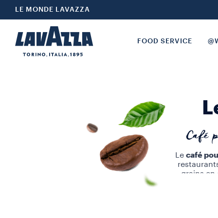
LE MONDE LAVAZZA
FOOD SERVICE
@W
L
Café p
Le
café pou
restaurant
grains en
solutions 
la salle à l
plusieurs
aux m