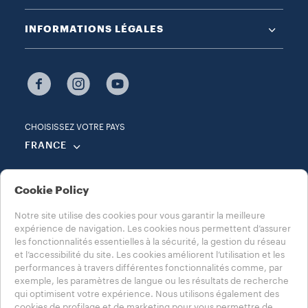
INFORMATIONS LÉGALES
CHOISISSEZ VOTRE PAYS
FRANCE
Cookie Policy
Notre site utilise des cookies pour vous garantir la meilleure
Réglements jeu concours lavazza
Vie privée
expérience de navigation. Les cookies nous permettent d’assurer
Politique en matière de cookies
Mentions légales
les fonctionnalités essentielles à la sécurité, la gestion du réseau
Réglage des cookies
Whistleblowing
et l’accessibilité du site. Les cookies améliorent l’utilisation et les
Déclaration d’accessibilité
performances à travers différentes fonctionnalités comme, par
exemple, les paramètres de langue ou les résultats de recherche
Retrouvez les informations AGEC de nos produits sur le site Mutualisé de la
qui optimisent votre expérience. Nous utilisons également des
Société Coopérative d’Intérêt Collectif Numalim
www.numalim.fr
cookies de profilage et de marketing pour vous permettre de