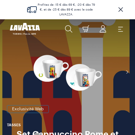
Profitez de -15 € dès 69 €, -20 € dès 79
€, et de -25 € dès 89 € avec le code
LAVAZZA.
Exclusivité Web
TASSES
Set Cappuccino Rome et